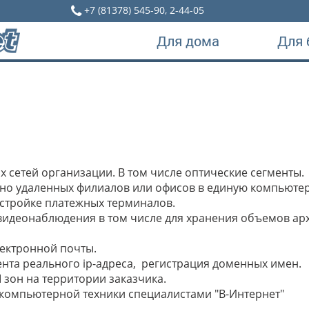
+7 (81378) 545-90, 2-44-05
Для дома
Для 
 сетей организации. В том числе оптические сегменты.
о удаленных филиалов или офисов в единую компьютер
астройке платежных терминалов.
 видеонаблюдения в том числе для хранения объемов ар
ектронной почты.
нта реального ip-адреса, регистрация доменных имен.
I зон на территории заказчика.
компьютерной техники специалистами "В-Интернет"