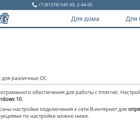
+7 (81378) 545-90, 2-44-05
Для дома
Для 
 для различных ОС
ограммного обеспечения для работы с Internet. Настро
indows 10
.
саны настройки подключения к сети В-интернет для
опре
трукциями по настройке можно ниже.