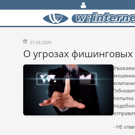
27.05.2026
О угрозах фишинговых
Уважаемы
мошенник
компании
"обновит
попытка 
подобное
отправит
- НЕ отве