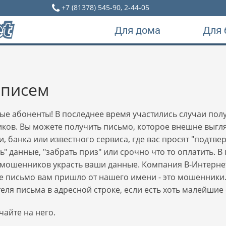
+7 (81378) 545-90, 2-44-05
Для дома
Для 
 писем
е абоненты! В последнее время участились случаи пол
ов. Вы можете получить письмо, которое внешне выгл
, банка или известного сервиса, где вас просят "подтверд
ь" данные, "забрать приз" или срочно что то оплатить.
мошенников украсть ваши данные. Компания В-Интернет
 письмо вам пришло от нашего имени - это мошенники.
еля письма в адресной строке, если есть хоть малейши
чайте на него.