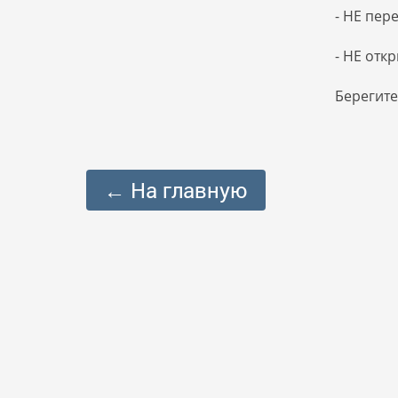
- НЕ пер
- НЕ отк
Берегите
← На главную